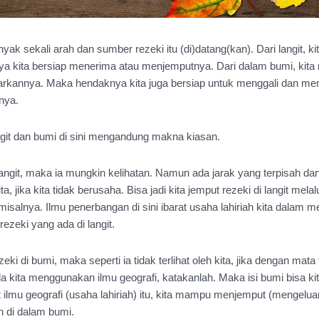
k sekali arah dan sumber rezeki itu (di)datang(kan). Dari langit, kita
ya kita bersiap menerima atau menjemputnya. Dari dalam bumi, kita m
arkannya. Maka hendaknya kita juga bersiap untuk menggali dan me
nya.
ngit dan bumi di sini mengandung makna kiasan.
 langit, maka ia mungkin kelihatan. Namun ada jarak yang terpisah da
 jika kita tidak berusaha. Bisa jadi kita jemput rezeki di langit melalu
isalnya. Ilmu penerbangan di sini ibarat usaha lahiriah kita dalam m
ezeki yang ada di langit.
ki di bumi, maka seperti ia tidak terlihat oleh kita, jika dengan mata t
a kita menggunakan ilmu geografi, katakanlah. Maka isi bumi bisa kita
at ilmu geografi (usaha lahiriah) itu, kita mampu menjemput (mengeluar
n di dalam bumi.