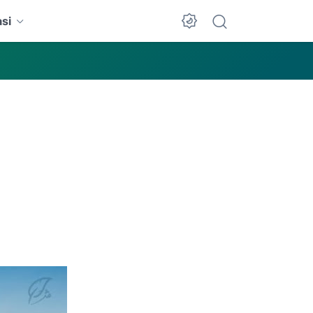
si
Dark Mode