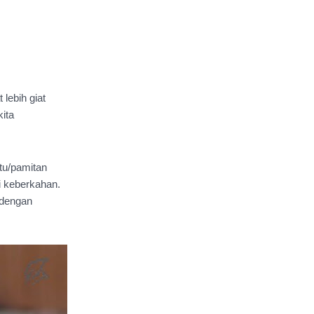
ebih giat 
ta 
tu/pamitan 
i keberkahan. 
dengan 