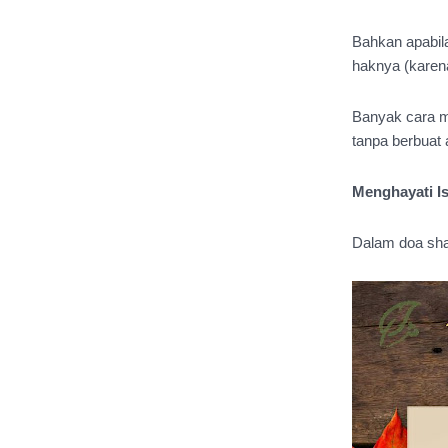
Bahkan apabila
haknya (karena
Banyak cara m
tanpa berbuat 
Menghayati I
Dalam doa shal