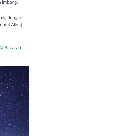
a imbang.
ik, dengan 
urut Allah) 
l-Baqarah: 