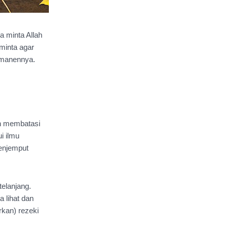
 minta Allah 
inta agar 
manennya. 
n membatasi 
i ilmu 
enjemput 
elanjang. 
 lihat dan 
kan) rezeki 