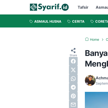
Tafsir
Asmau
ASMAUL HUSNA
CERITA
CORET
Home
C
Banya
Mengh
Achma
Septem