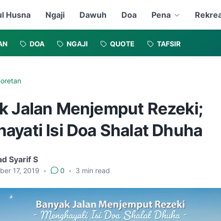
l Husna
Ngaji
Dawuh
Doa
Pena
Rekrea
AN
DOA
NGAJI
QUOTE
TAFSIR
oretan
k Jalan Menjemput Rezeki;
ayati Isi Doa Shalat Dhuha
d Syarif S
ber 17, 2019
•
0
•
3
min read