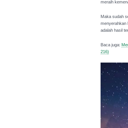
meraih kemena
Maka sudah sep
menyerahkan ha
adalah hasil te
Baca juga: 
Mer
216)