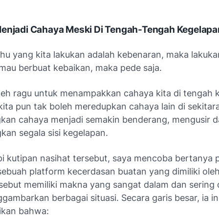
Menjadi Cahaya Meski Di Tengah-Tengah Kegelapa
ahu yang kita lakukan adalah kebenaran, maka lakukan
a mau berbuat kebaikan, maka
pede
saja.
oleh ragu untuk menampakkan
cahaya
kita di tengah
n, kita pun tak boleh meredupkan
cahaya
lain di sekita
gkan cahaya menjadi semakin benderang, mengusir 
kan segala sisi kegelapan.
 kutipan nasihat tersebut, saya mencoba bertanya 
sebuah platform kecerdasan buatan yang dimiliki ole
rsebut memiliki makna yang sangat dalam dan sering
ambarkan berbagai situasi. Secara garis besar, ia in
kan bahwa: