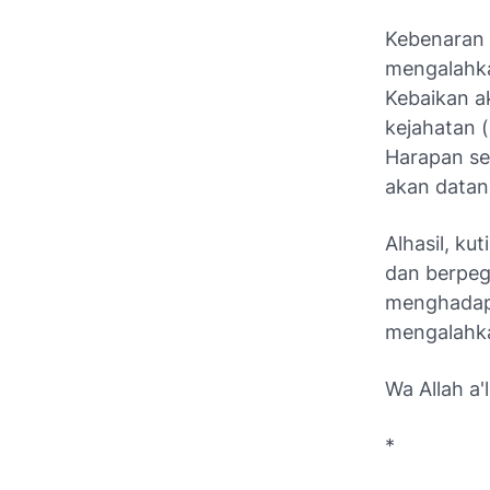
Kebenaran 
mengalahk
Kebaikan a
kejahatan 
Harapan se
akan datan
Alhasil, ku
dan berpega
menghadapi
mengalahka
Wa Allah a'
*