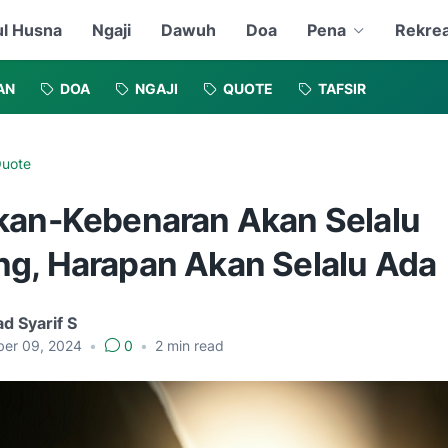
l Husna
Ngaji
Dawuh
Doa
Pena
Rekrea
AN
DOA
NGAJI
QUOTE
TAFSIR
uote
kan-Kebenaran Akan Selalu
g, Harapan Akan Selalu Ada
d Syarif S
er 09, 2024
•
0
•
2
min read