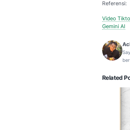
Referensi:
Video Tikt
Gemini AI
Ac
Say
ber
Related P