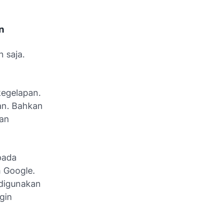
n
 saja.
kegelapan
.
ran. Bahkan
dan
pada
h Google.
 digunakan
gin