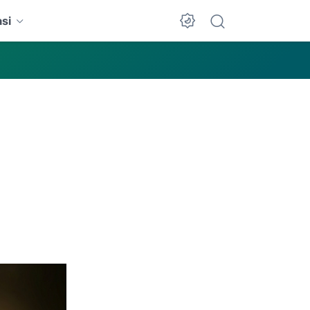
si
Dark Mode