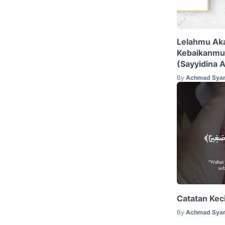
Lelahmu Aka
Kebaikanmu
(Sayyidina A
By
Achmad Syar
Catatan Keci
By
Achmad Syar