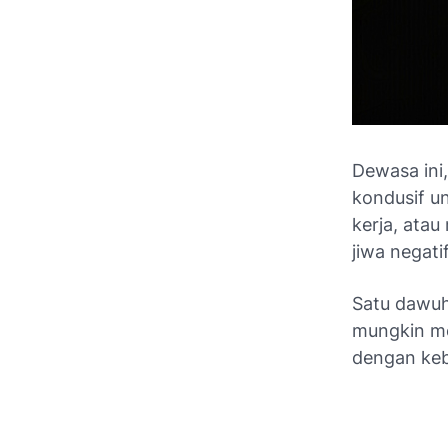
Dewasa ini
kondusif un
kerja, atau 
jiwa negati
Satu
dawu
mungkin mer
dengan keb