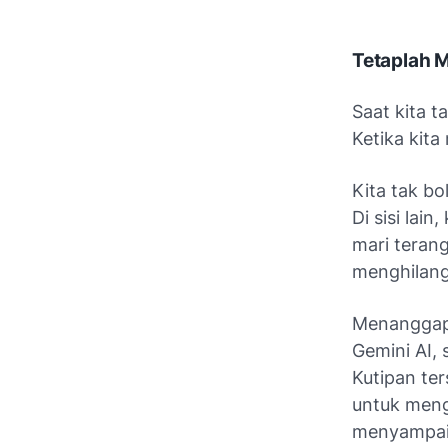
Tetaplah 
Saat kita t
Ketika kit
Kita tak b
Di sisi lai
mari teran
menghilang
Menanggapi
Gemini AI, 
Kutipan te
untuk mengg
menyampai