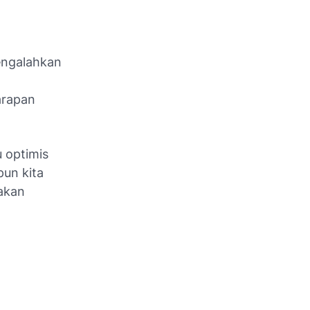
engalahkan
arapan
u optimis
pun kita
 akan