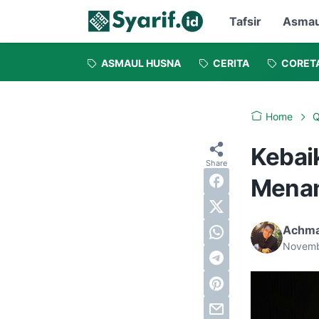
Tafsir
Asmau
ASMAUL HUSNA
CERITA
CORET
Home
Q
Kebai
Menan
Achma
Novemb