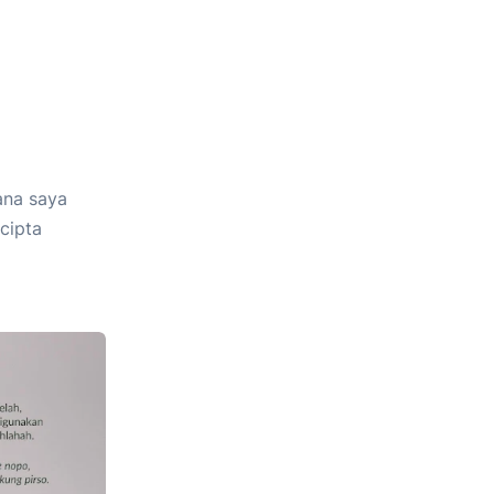
ana saya
cipta