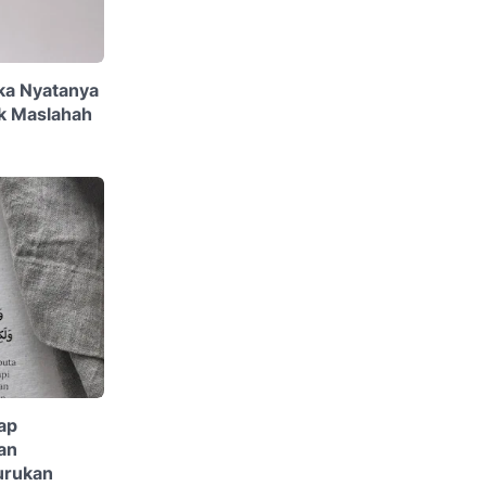
ika Nyatanya
k Maslahah
ap
an
urukan