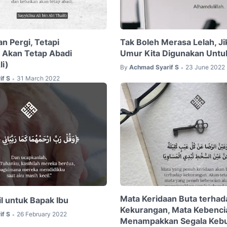
n Pergi, Tetapi
Tak Boleh Merasa Lelah, J
 Akan Tetap Abadi
Umur Kita Digunakan Untu
li)
By
Achmad Syarif S
23 June 2022
•
if S
31 March 2022
•
Mata Keridaan Buta terhad
l untuk Bapak Ibu
Kekurangan, Mata Kebenci
if S
26 February 2022
•
Menampakkan Segala Keb