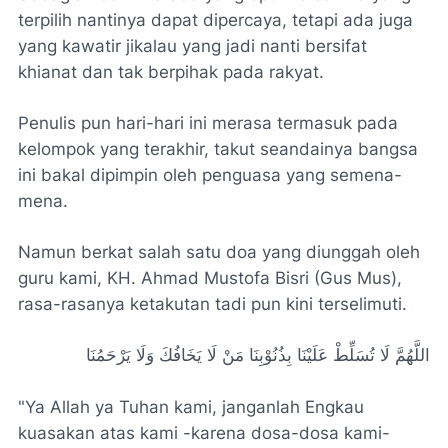
terpilih nantinya dapat dipercaya, tetapi ada juga
yang kawatir jikalau yang jadi nanti bersifat
khianat dan tak berpihak pada rakyat.
Penulis pun hari-hari ini merasa termasuk pada
kelompok yang terakhir, takut seandainya bangsa
ini bakal dipimpin oleh penguasa yang semena-
mena.
Namun berkat salah satu doa yang diunggah oleh
guru kami, KH. Ahmad Mustofa Bisri (Gus Mus),
rasa-rasanya ketakutan tadi pun kini terselimuti.
اللَّهُمَّ لَا تُسَلِّطْ عَلَيْنَا بِذُنُوْبِنَا مَنْ لَا يَخَافُكَ وَلَا يَرْحَمُنَا
"Ya Allah ya Tuhan kami, janganlah Engkau
kuasakan atas kami -karena dosa-dosa kami-