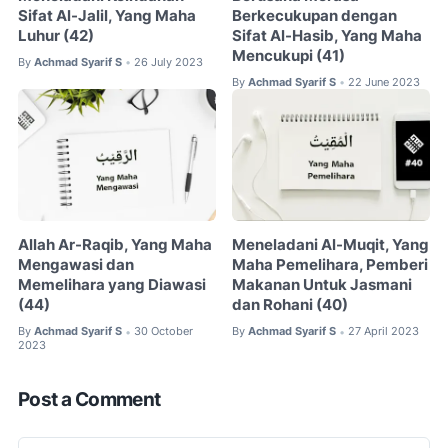
Sifat Al-Jalil, Yang Maha
Berkecukupan dengan
Luhur (42)
Sifat Al-Hasib, Yang Maha
Mencukupi (41)
By
Achmad Syarif S
26 July 2023
•
By
Achmad Syarif S
22 June 2023
•
Allah Ar-Raqib, Yang Maha
Meneladani Al-Muqit, Yang
Mengawasi dan
Maha Pemelihara, Pemberi
Memelihara yang Diawasi
Makanan Untuk Jasmani
(44)
dan Rohani (40)
By
Achmad Syarif S
30 October
By
Achmad Syarif S
27 April 2023
•
•
2023
Post a Comment