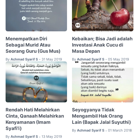
Menempatkan Diri
Kebaikan; Bisa Jadi adalah
Sebagai Murid Atau
Investasi Anak Cucu di
Seorang Guru (Gus Mus)
Masa Depan
By
Achmad Syarif S
31 May 2019
By
Achmad Syarif S
05 May 2019
•
•
Rendah Hati Melahirkan
Seyogyanya Tidak
Cinta, Qanaah Melahirkan
Mengambil Hak Orang
Kenyamanan (Imam
Lain (Bapak Jalal Suyuthi)
Syafi'i)
By
Achmad Syarif S
01 March 2018
•
By
Achmad Syarif S
13 May 2019
•