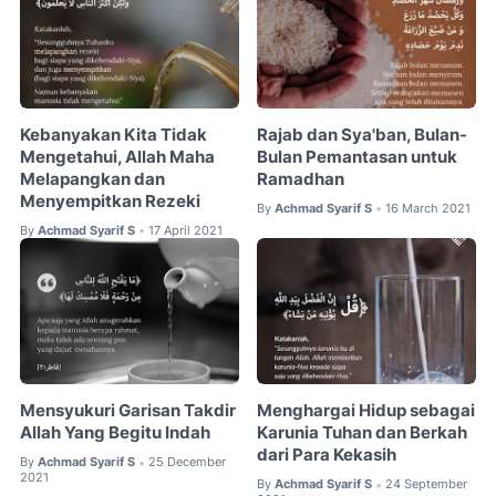
Kebanyakan Kita Tidak
Rajab dan Sya'ban, Bulan-
Mengetahui, Allah Maha
Bulan Pemantasan untuk
Melapangkan dan
Ramadhan
Menyempitkan Rezeki
By
Achmad Syarif S
16 March 2021
•
By
Achmad Syarif S
17 April 2021
•
Mensyukuri Garisan Takdir
Menghargai Hidup sebagai
Allah Yang Begitu Indah
Karunia Tuhan dan Berkah
dari Para Kekasih
By
Achmad Syarif S
25 December
•
2021
By
Achmad Syarif S
24 September
•