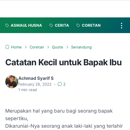
ASMAUL HUSNA
CERITA
CORETAN
Home
Coretan
Quote
Senandung
Catatan Kecil untuk Bapak Ibu
Achmad Syarif S
February 26, 2022
•
2
1
min read
Merupakan hal yang baru bagi seorang bapak
sepertiku,
Dikaruniai-Nya seorang anak laki-laki yang terlahir