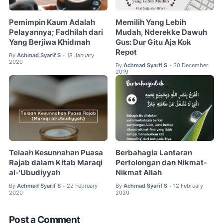
Pemimpin Kaum Adalah
Memilih Yang Lebih
Pelayannya; Fadhilah dari
Mudah, Nderekke Dawuh
Yang Berjiwa Khidmah
Gus: Dur Gitu Aja Kok
Repot
By
Achmad Syarif S
18 January
•
2020
By
Achmad Syarif S
30 December
•
2019
Telaah Kesunnahan Puasa
Berbahagia Lantaran
Rajab dalam Kitab Maraqi
Pertolongan dan Nikmat-
al-'Ubudiyyah
Nikmat Allah
By
Achmad Syarif S
22 February
By
Achmad Syarif S
12 February
•
•
2020
2020
Post a Comment