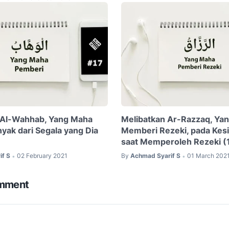
 Al-Wahhab, Yang Maha
Melibatkan Ar-Razzaq, Ya
yak dari Segala yang Dia
Memberi Rezeki, pada Kesi
saat Memperoleh Rezeki (
if S
02 February 2021
By
Achmad Syarif S
01 March 202
•
•
omment