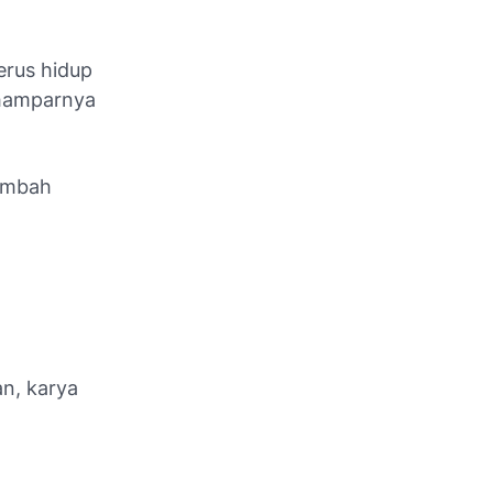
terus hidup
rhamparnya
nambah
an, karya