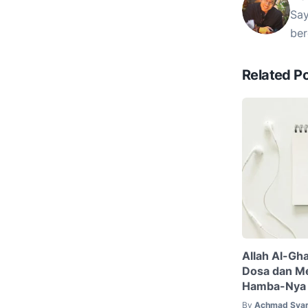
Say
ber
Related P
Allah Al-Gh
Dosa dan M
Hamba-Nya 
By
Achmad Syar