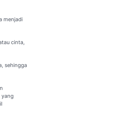
ta menjadi
tau cinta,
a, sehingga
an
a yang
l