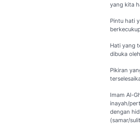
yang kita 
Pintu hati 
berkecuku
Hati yang 
dibuka oleh
Pikiran ya
terselesaik
Imam Al-Gh
inayah/per
dengan hid
(samar/sulit