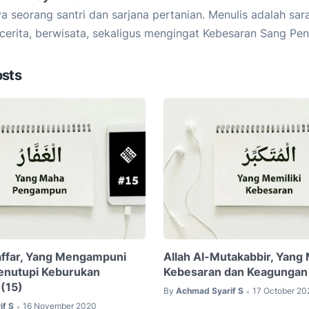
a seorang santri dan sarjana pertanian. Menulis adalah sar
cerita, berwisata, sekaligus mengingat Kebesaran Sang Pen
osts
affar, Yang Mengampuni
Allah Al-Mutakabbir, Yang 
enutupi Keburukan
Kebesaran dan Keagungan 
(15)
By
Achmad Syarif S
17 October 20
•
if S
16 November 2020
•