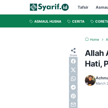
Tafsir
Asmau
ASMAUL HUSNA
CERITA
CORET
Home
A
Allah
Hati, 
Achma
March 