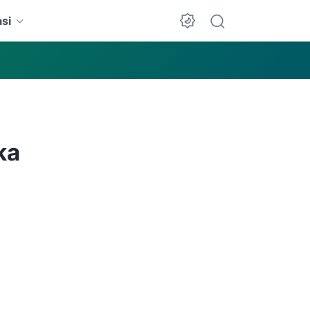
si
Dark Mode
ka