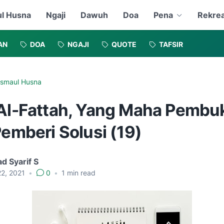
l Husna
Ngaji
Dawuh
Doa
Pena
Rekrea
AN
DOA
NGAJI
QUOTE
TAFSIR
smaul Husna
 Al-Fattah, Yang Maha Pembu
Pemberi Solusi (19)
d Syarif S
22, 2021
•
0
•
1
min read