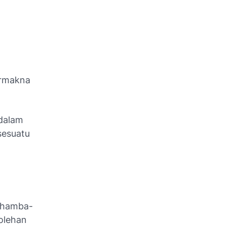
ermakna
dalam
sesuatu
, hamba-
olehan