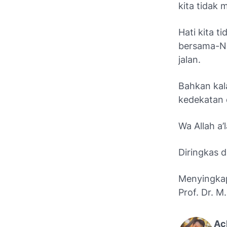
kita tidak
Hati kita t
bersama-Ny
jalan.
Bahkan kal
kedekatan 
Wa Allah a’
Diringkas d
Menyingkap 
Prof. Dr. M
Ac