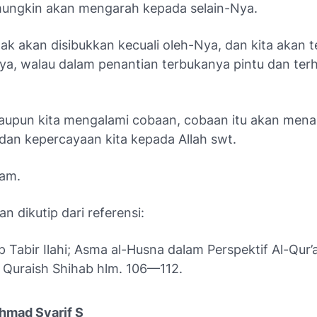
 mungkin akan mengarah kepada selain-Nya.
idak akan disibukkan kecuali oleh-Nya, dan kita akan 
a, walau dalam penantian terbukanya pintu dan te
aupun kita mengalami cobaan, cobaan itu akan me
dan kepercayaan kita kepada Allah swt.
lam.
an dikutip dari referensi:
Tabir Ilahi; Asma al-Husna dalam Perspektif Al-Qur’
. Quraish Shihab hlm. 106—112.
hmad Syarif S