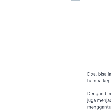
Doa, bisa j
hamba kepa
Dengan ber
juga menja
menggantun