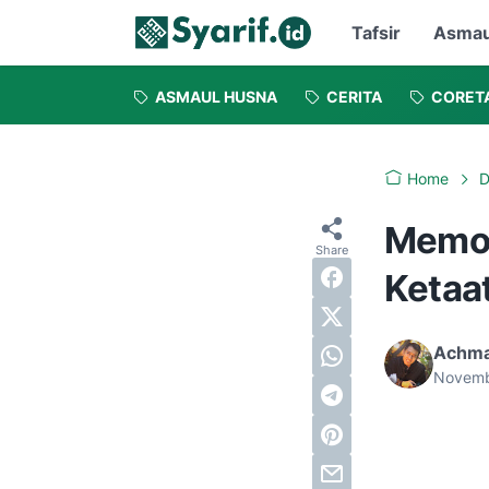
Tafsir
Asmau
ASMAUL HUSNA
CERITA
CORET
Home
D
Memoh
Ketaa
Achma
Novemb