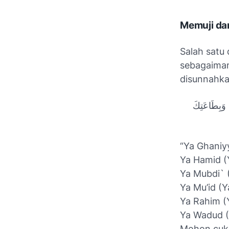
Memuji d
Salah satu 
sebagaiman
disunnahka
كَ وَبِطَاعَتِكَ
“Ya Ghaniy
Ya Hamid (
Ya Mubdi` 
Ya Mu’id (Y
Ya Rahim (
Ya Wadud (
Mohon cuku