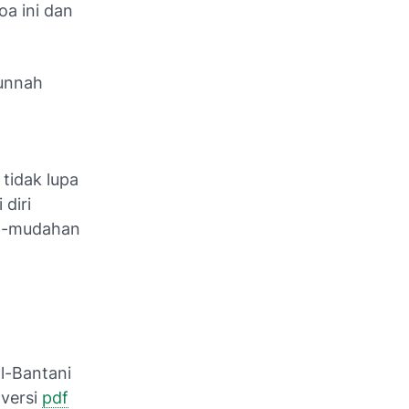
a ini dan
sunnah
 tidak lupa
diri
dah-mudahan
l-Bantani
 versi
pdf