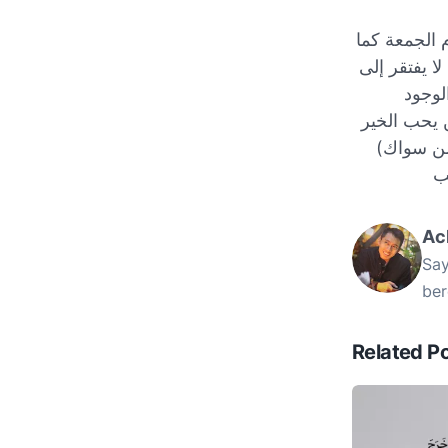
 الجمعة كما
ا يفتقر إلى
لوجود
( يحب الخير
عمن سواك
ب
Ac
Say
ber
Related P