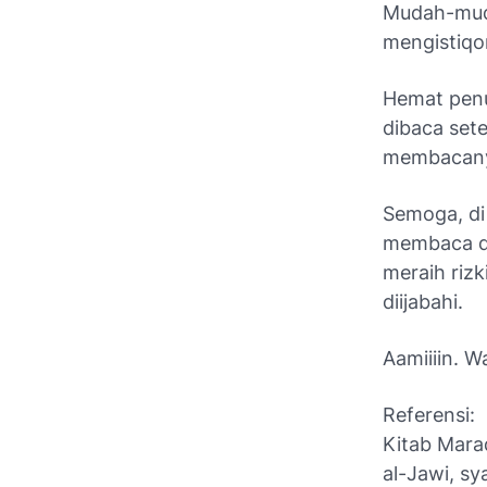
Mudah-muda
mengistiq
Hemat penu
dibaca sete
membacanya
Semoga, di 
membaca doa
meraih rizk
diijabahi.
Aamiiiin. Wa
Referensi:
Kitab Mara
al-Jawi, sy