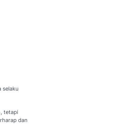
a selaku
 tetapi
erharap dan