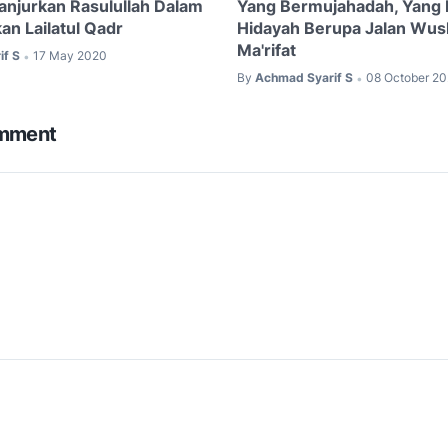
anjurkan Rasulullah Dalam
Yang Bermujahadah, Yang 
n Lailatul Qadr
Hidayah Berupa Jalan Wus
Ma'rifat
if S
17 May 2020
•
By
Achmad Syarif S
08 October 2
•
omment