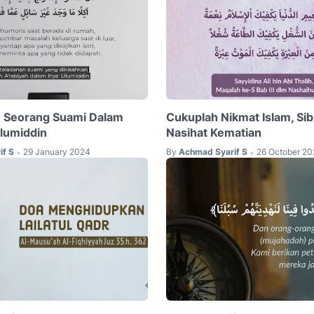
n Seorang Suami Dalam
Cukuplah Nikmat Islam, Sib
Ulumiddin
Nasihat Kematian
if S
29 January 2024
By
Achmad Syarif S
26 October 2
•
•