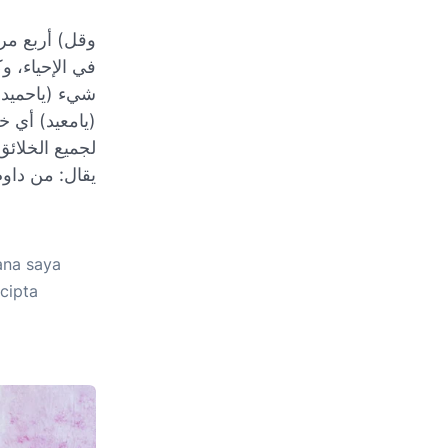
وقل) أربع مر
في الإحياء، و
شيء (ياحميد)
يامعيد) أي خا
لجميع الخلا)
يقال: من داوم
ana saya
cipta