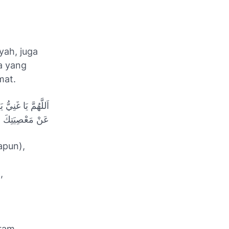
yah, juga
a yang
mat.
اَللَّهُمَّ يَا غَنِيّ
عَنْ مَعْصِيَتِكَ و
apun),
,
ram.