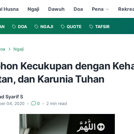
l Husna
Ngaji
Dawuh
Doa
Pena
Rekrea
AN
DOA
NGAJI
QUOTE
TAFSIR
oa
Ngaji
on Kecukupan dengan Kehal
tan, dan Karunia Tuhan
d Syarif S
er 04, 2020
•
0
•
2
min read