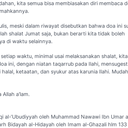
han, kita semua bisa membiasakan diri membaca do
omahkannya.
lis, meski dalam riwayat disebutkan bahwa doa ini 
lah shalat Jumat saja, bukan berarti kita tidak boleh
 di waktu selainnya.
setiap waktu, minimal usai melaksanakan shalat, kita
 ini, dengan niatan taqarrub pada Ilahi, mensugesti 
i halal, ketaatan, dan syukur atas karunia Ilahi. Mu
 Allah a’lam.
qi al-‘Ubudiyyah oleh Muhammad Nawawi Ibn Umar a
arh Bidayah al-Hidayah oleh Imam al-Ghazali hlm 133