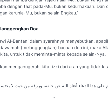
ba dengan taat pada-Mu, bukan kedurhakaan. Dan 
an karunia-Mu, bukan selain Engkau.”
elanggengkan Doa
i Al-Bantani dalam syarahnya menyebutkan, apabila
awamah (melanggengkan) bacaan doa ini, maka All
kita, untuk tidak meminta-minta kepada selain-Nya.
akan menganugerahi kita rizki dari arah yang tidak ki
 على هذا الدعاء أغناه الله عن خلقه، ورزقه من حيث لا يحتس
*