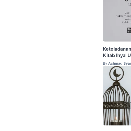
Keteladana
Kitab Ihya' 
By
Achmad Syar