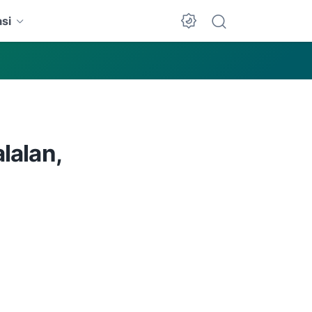
si
Dark Mode
alan,