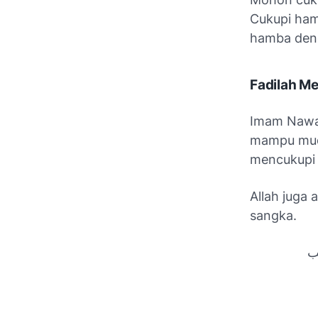
Cukupi ham
hamba deng
Fadilah M
Imam Nawaw
mampu mud
mencukupi 
Allah juga 
sangka.
ب