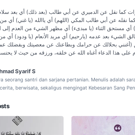
ات كما نقل عن الدميري عن أبي طالب (بعد ذلك) أي بعد سلام
كما نقله عن أبي طالب المكي (اللهم) أي ياالله (يا غني) أي من ل
 أي مستحق الثناء (يا مبدىء) أي مظهر الشيء من العدم إلى ا
لق الشيء بعد عدمه (يارحيم) أي مريد الأنعام (يا ودود) أي من
ئق (أغنني بحلالك عن حرامك وبطاعتك عن معصيتك وبفضلك 
 على هذا الدعاء أغناه الله عن خلقه، ورزقه من حيث لا يحتس
hmad Syarif S
a seorang santri dan sarjana pertanian. Menulis adalah sar
cerita, berwisata, sekaligus mengingat Kebesaran Sang Pen
osts