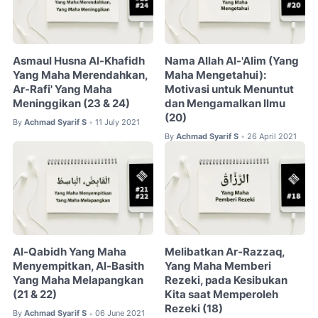
Asmaul Husna Al-Khafidh
Nama Allah Al-'Alim (Yang
Yang Maha Merendahkan,
Maha Mengetahui):
Ar-Rafi' Yang Maha
Motivasi untuk Menuntut
Meninggikan (23 & 24)
dan Mengamalkan Ilmu
(20)
By
Achmad Syarif S
11 July 2021
•
By
Achmad Syarif S
26 April 2021
•
Al-Qabidh Yang Maha
Melibatkan Ar-Razzaq,
Menyempitkan, Al-Basith
Yang Maha Memberi
Yang Maha Melapangkan
Rezeki, pada Kesibukan
(21 & 22)
Kita saat Memperoleh
Rezeki (18)
By
Achmad Syarif S
06 June 2021
•