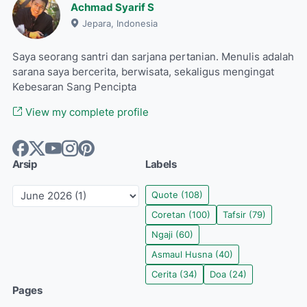
Achmad Syarif S
Jepara, Indonesia
Saya seorang santri dan sarjana pertanian. Menulis adalah
sarana saya bercerita, berwisata, sekaligus mengingat
Kebesaran Sang Pencipta
View my complete profile
Arsip
Labels
Quote
(108)
Coretan
(100)
Tafsir
(79)
Ngaji
(60)
Asmaul Husna
(40)
Cerita
(34)
Doa
(24)
Pages