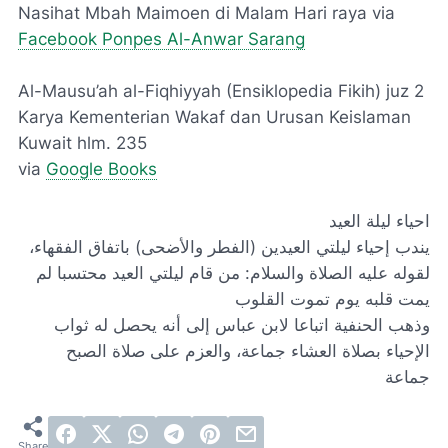
Nasihat Mbah Maimoen di Malam Hari raya via
Facebook Ponpes Al-Anwar Sarang
Al-Mausu’ah al-Fiqhiyyah (Ensiklopedia Fikih) juz 2
Karya Kementerian Wakaf dan Urusan Keislaman
Kuwait hlm. 235
via
Google Books
احياء ليلة العيد
يندب إحياء ليلتي العيدين (الفطر والأضحى) باتفاق الفقهاء،
لقوله عليه الصلاة والسلام: من قام ليلتي العيد محتسبا لم
يمت قلبه يوم تموت القلوب
وذهب الحنفية اتباعا لابن عباس إلى أنه يحصل له ثواب
الإحياء بصلاة العشاء جماعة، والعزم على صلاة الصبح
جماعة