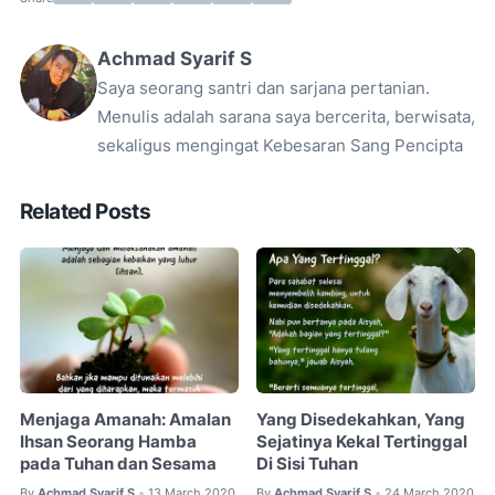
Achmad Syarif S
Saya seorang santri dan sarjana pertanian.
Menulis adalah sarana saya bercerita, berwisata,
sekaligus mengingat Kebesaran Sang Pencipta
Related Posts
Menjaga Amanah: Amalan
Yang Disedekahkan, Yang
Ihsan Seorang Hamba
Sejatinya Kekal Tertinggal
pada Tuhan dan Sesama
Di Sisi Tuhan
By
Achmad Syarif S
13 March 2020
By
Achmad Syarif S
24 March 2020
•
•