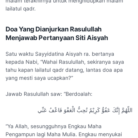
malam terakhirnya untuk menghidupkan malam
lailatul qadr.
Doa Yang Dianjurkan Rasulullah
Menjawab Pertanyaan Siti Aisyah
Satu waktu Sayyidatina Aisyah ra. bertanya
kepada Nabi, “Wahai Rasulullah, sekiranya saya
tahu kapan lailatul qadr datang, lantas doa apa
yang mesti saya ucapkan?”
Jawab Rasulullah saw: “Berdoalah:
اللّهُمَّ إِنَّكَ عَفُوٌّ كَرِيْمٌ تُحِبُّ الْعَفْوَ فَاعْفُ عَنِّي
“Ya Allah, sesungguhnya Engkau Maha
Pengampun lagi Maha Mulia. Engkau menyukai