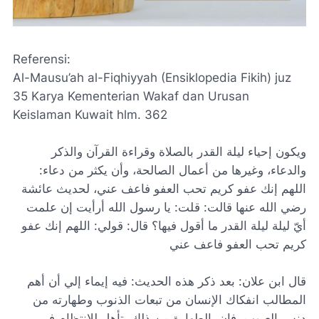
Referensi:
Al-Mausu’ah al-Fiqhiyyah (Ensiklopedia Fikih) juz
35 Karya Kementerian Wakaf dan Urusan
Keislaman Kuwait hlm. 362
ويكون إحياء ليلة القدر بالصلاة وقراءة القرآن والذكر
والدعاء، وغيرها من أعمال الصالحة، وأن يكثر من دعاء:
اللهم إنك عفو كريم تحب العفو فاعف عني، لحديث عائشة
رضي الله عنها قالت: قلت: يا رسول الله أرأيت إن علمت
أيّ ليلة ليلة القدر ما أقول فيها؟ قال: قولي: اللهم إنك عفو
كريم تحب العفو فاعف عني
قال ابن علان: بعد ذكر هذه الحديث: فيه إيماء إلي أن أهم
المطالب انفكاك الإنسان من تبعات الذنوب وطهارته من
دنس العيوب، فإن بالطهارة من ذلك يتأهل للانتظام في