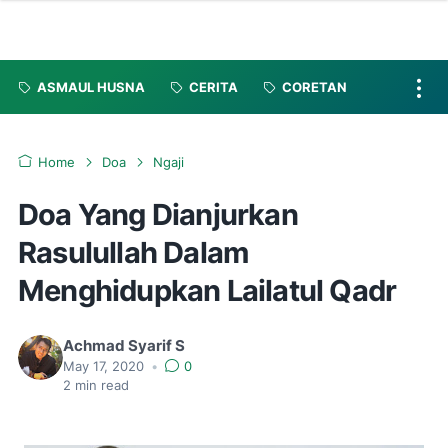
ASMAUL HUSNA
CERITA
CORETAN
Home
Doa
Ngaji
Doa Yang Dianjurkan
Rasulullah Dalam
Menghidupkan Lailatul Qadr
Achmad Syarif S
May 17, 2020
•
0
2
min read