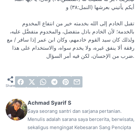
أيكم يأتيني بعرشها (النمل:٣٨) و
تقبل الخادم إلى الله بخدمته خير من انتفاع المخدوم
بالخدمة؛ لأن الخادم باذل متفضل، والمخدوم متفضَّل عليه،
ولذلك كان سيد القوم خادمهم، وكان ابن عمر إذا سافر / مع
رفقة ألا ينفق غيره، ولا يخدم سواه، والاستخدام على هذا
ضرب من الإحسان، لكن فيه أمر السؤال.
Achmad Syarif S
Saya seorang santri dan sarjana pertanian.
Menulis adalah sarana saya bercerita, berwisata,
sekaligus mengingat Kebesaran Sang Pencipta