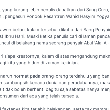
t yang kurang lebih penulis dapatkan dari Sang Guru
thi, pengasuh Pondok Pesantren Wahid Hasyim Yogya
awuh beliau, kalam tersebut dikutip dari Sang Penya
 Ibnu Hani. Meski ketika penulis cari di laman penca
ncul di belakang nama seorang penyair Abul 'Ala' Al-
ari siapa kreatornya, kalam di atas mengandung mak
bagi kita yang hidup di zaman kekinian.
aruh hormat pada orang-orang terdahulu yang ban
 sumbangsih kepada dunia dan peradabannya, maka
 tidak boleh berhenti begitu saja sebatas hanya men
onsumen dari apa yang telah tersedia.
 faktanya kita terlahir belakangan, serta tak mampu