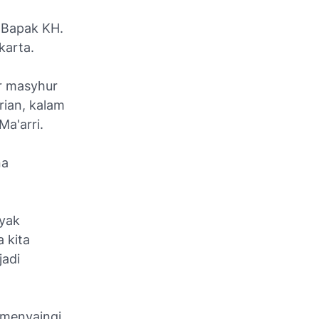
, Bapak KH.
karta.
ir masyhur
rian, kalam
Ma'arri.
na
yak
 kita
jadi
 menyaingi