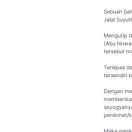
Sebuah bai
Jalal Suyu
Mengutip d
(Abu Nuwas)
tersebut mu
Terlepas d
tersendiri 
Dengan men
memberikan
seyogyanya
penikmat/k
Maka meski