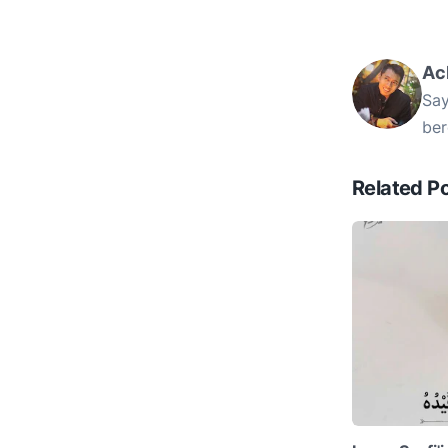
Ac
Say
ber
Related P