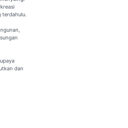
kreasi
 terdahulu.
angunan,
gsungan
supaya
jutkan dan