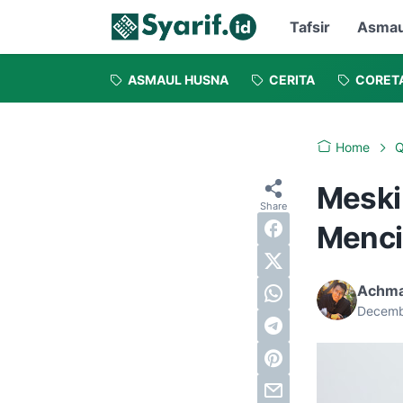
Tafsir
Asmau
ASMAUL HUSNA
CERITA
CORET
Home
Q
Meski
Menci
Achma
Decemb