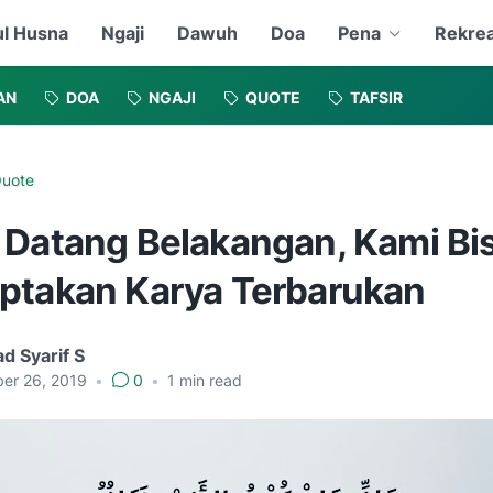
l Husna
Ngaji
Dawuh
Doa
Pena
Rekrea
AN
DOA
NGAJI
QUOTE
TAFSIR
uote
 Datang Belakangan, Kami Bi
ptakan Karya Terbarukan
d Syarif S
er 26, 2019
•
0
•
1
min read