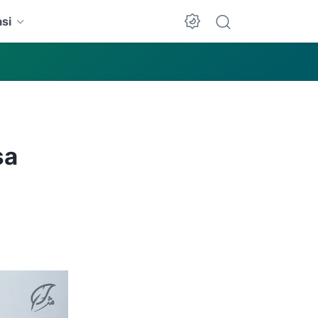
si
Dark Mode
sa