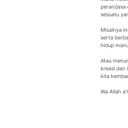
peran/jasa
sesuatu yan
Misalnya i
serta berb
hidup manu
Atau menur
kreasi dan 
kita kemba
Wa Allah a'