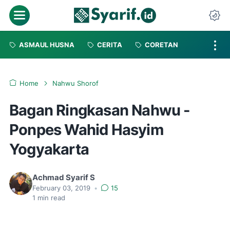
Menu
Da
ASMAUL HUSNA
CERITA
CORETAN
Home
Nahwu Shorof
Bagan Ringkasan Nahwu -
Ponpes Wahid Hasyim
Yogyakarta
Achmad Syarif S
February 03, 2019
•
15
1
min read