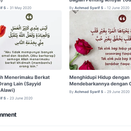
if S
31 May 2020
By
Achmad Syarif S
12 June 2020
•
•
ah Menerimaku Berkat
Menghidupi Hidup dengan 
rang Lain (Sayyid
Mendebarkannya dengan C
Alawi)
By
Achmad Syarif S
29 June 2020
•
if S
23 June 2020
•
omment