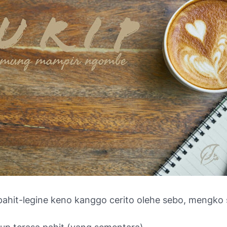
ahit-legine keno kanggo cerito olehe sebo, mengko