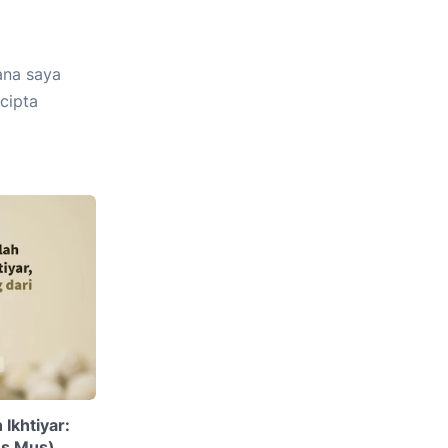
ana saya
cipta
Ikhtiyar:
us Mus)