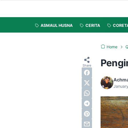
ASMAUL HUSNA
CERITA
CORET
Home
Q
Pengi
Achma
Januar