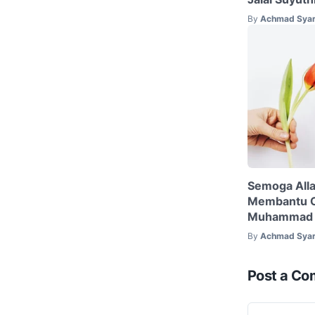
By
Achmad Syar
Semoga All
Membantu O
Muhammad 
By
Achmad Syar
Post a C