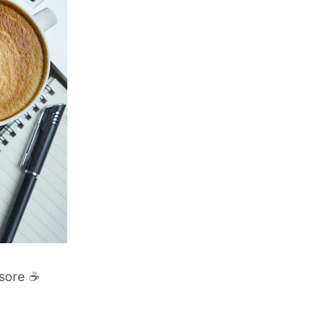
 sore ☕