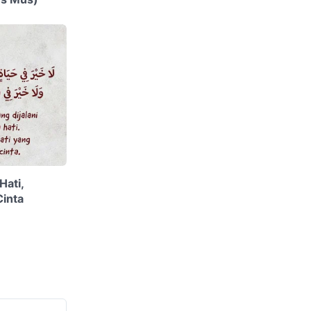
Hati,
inta