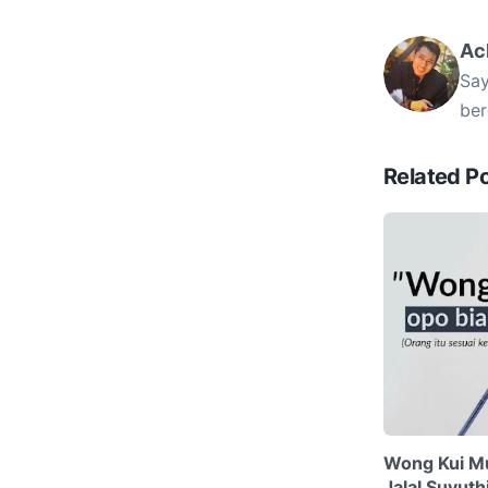
Ac
Say
ber
Related P
Wong Kui M
Jalal Suyuth