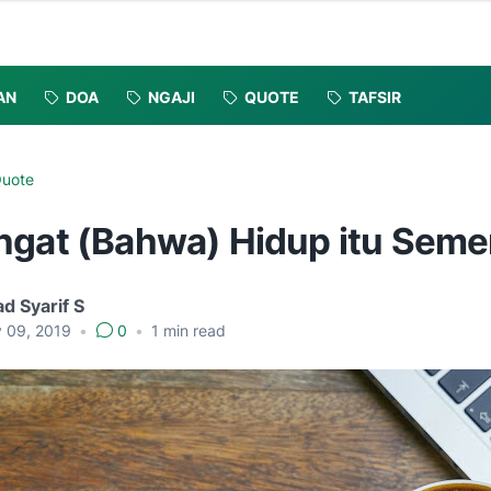
AN
DOA
NGAJI
QUOTE
TAFSIR
uote
ngat (Bahwa) Hidup itu Seme
d Syarif S
y 09, 2019
•
0
•
1
min read