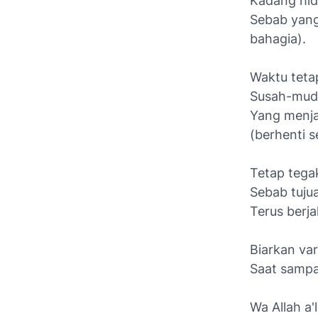
Kadang hid
Sebab yang
bahagia).
Waktu tetap
Susah-muda
Yang menja
(berhenti s
Tetap tega
Sebab tujua
Terus berj
Biarkan var
Saat sampa
Wa Allah a'