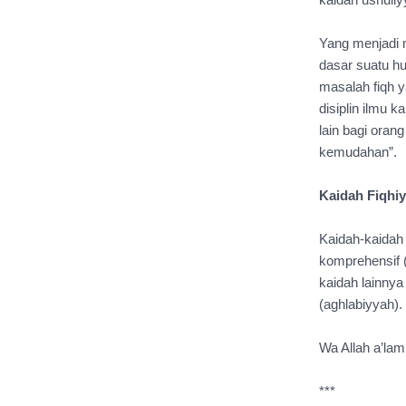
kaidah ushuli
Yang menjadi 
dasar suatu hu
masalah fiqh y
disiplin ilmu 
lain bagi oran
kemudahan”.
Kaidah Fiqhi
Kaidah-kaidah 
komprehensif (
kaidah lainnya
(aghlabiyyah).
Wa Allah a’lam
***