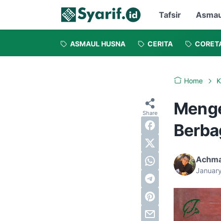
Tafsir
Asmau
ASMAUL HUSNA
CERITA
CORET
Home
K
Menge
Berba
Achma
Januar