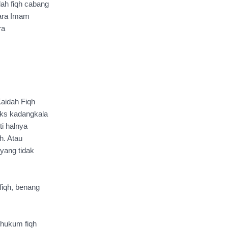
ah fiqh cabang 
ara Imam 
a 
aidah Fiqh 
ks kadangkala 
i halnya 
. Atau 
yang tidak 
fiqh, benang 
 hukum fiqh 