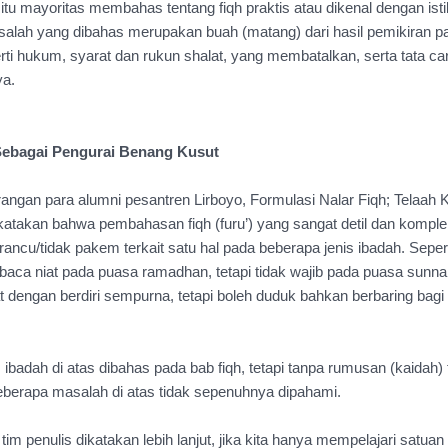
 itu mayoritas membahas tentang fiqh praktis atau dikenal dengan istil
Masalah yang dibahas merupakan buah (matang) dari hasil pemikiran p
rti hukum, syarat dan rukun shalat, yang membatalkan, serta tata car
ya.
Sebagai Pengurai Benang Kusut
ngan para alumni pesantren Lirboyo, Formulasi Nalar Fiqh; Telaah K
katakan bahwa pembahasan fiqh (furu’) yang sangat detil dan komple
i rancu/tidak pakem terkait satu hal pada beberapa jenis ibadah. Sepert
ca niat pada puasa ramadhan, tetapi tidak wajib pada puasa sunnah
t dengan berdiri sempurna, tetapi boleh duduk bahkan berbaring bagi 
 ibadah di atas dibahas pada bab fiqh, tetapi tanpa rumusan (kaidah) 
eberapa masalah di atas tidak sepenuhnya dipahami.
h tim penulis dikatakan lebih lanjut, jika kita hanya mempelajari satuan