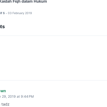
Kaidah Fiqh dalam Hukum
if S
03 February 2019
•
ts
own
y 29, 2019 at 9:44 PM
 tadz