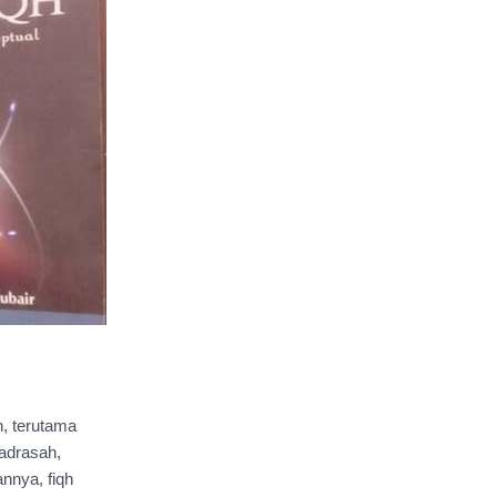
, terutama 
drasah, 
nya, fiqh 