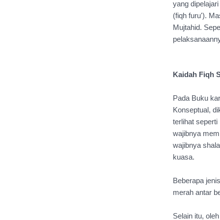
yang dipelajari
(fiqh furu'). 
Mujtahid. Sepe
pelaksanaann
Kaidah Fiqh 
Pada Buku kara
Konseptual, di
terlihat sepert
wajibnya memba
wajibnya shala
kuasa.
Beberapa jenis
merah antar b
Selain itu, ole