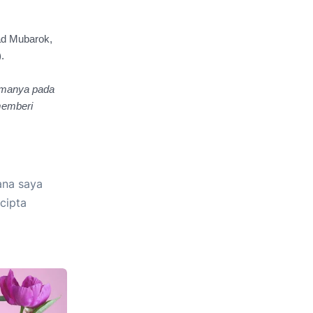
d Mubarok, 
.
amanya pada 
memberi 
ana saya
cipta