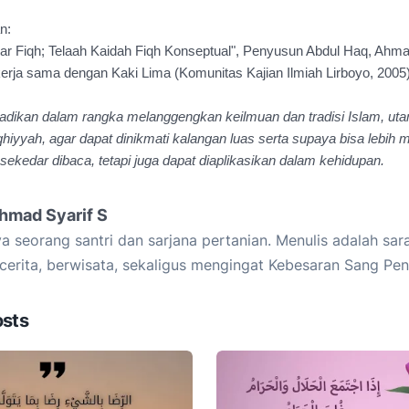
n:
lar Fiqh; Telaah Kaidah Fiqh Konseptual", Penyusun Abdul Haq, Ahma
erja sama dengan Kaki Lima (Komunitas Kajian Ilmiah Lirboyo, 2005)
abadikan dalam rangka melanggengkan keilmuan dan tradisi Islam, ut
hiyyah, agar dapat dinikmati kalangan luas serta supaya bisa lebih 
 sekedar dibaca, tetapi juga dapat diaplikasikan dalam kehidupan.
hmad Syarif S
a seorang santri dan sarjana pertanian. Menulis adalah sar
cerita, berwisata, sekaligus mengingat Kebesaran Sang Pen
osts