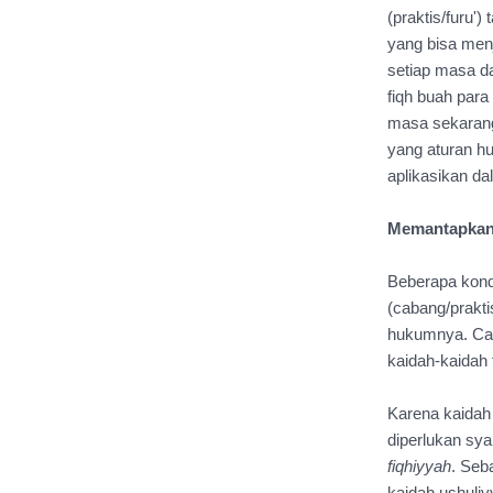
(praktis/furu'
yang bisa menj
setiap masa da
fiqh buah para
masa sekarang
yang aturan hu
aplikasikan da
Memantapkan
Beberapa kondi
(cabang/prakti
hukumnya. Cara
kaidah-kaidah f
Karena kaidah
fiqhiyyah
. Seb