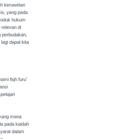
ah keruwetan 
is, yang pada 
produk hukum 
relevan di 
 perbudakan, 
agi dapat kita 
i fiqh furu’ 
nsi 
elajari 
, yang mana 
diperlukan syarat-syarat yang ketat untuk menguasainya, maka solusi utamanya ada pada kaidah 
yarat dalam 