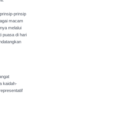
a.
insip-prinsip 
bagai macam 
nya melalui 
 puasa di hari 
ndatangkan 
ngat 
a kaidah-
presentatif 