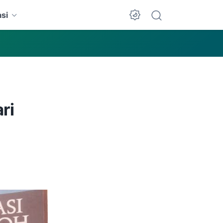
si
Dark Mode
ri