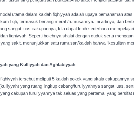
yyah, disamping penguasaan bahasa Arab tidak menjadi patokan utam
modal utama dalam kaidah fiqhiyyah adalah upaya pemahaman atas pr
kum fiqh, termasuk benang merah/rumusannya. Ini artinya, dari ber
ang sangat luas cakupannya, kita dapat lebih sederhana mempelajari
kaidah fiqhiyyah. Seperti bolehnya shalat dengan duduk serta mengganti
g yang sakit, menunjukkan satu rumusan/kaidah bahwa “kesulitan me
yyah yang Kulliyyah dan Aghlabiyyah
fiqhiyyah tersebut meliputi 5 kaidah pokok yang skala cakupannya sa
kulliyyah) yang ruang lingkup cabang/furu’iyyahnya sangat luas, sert
 yang cakupan furu’iyyahnya tak seluas yang pertama, yang bersifat re