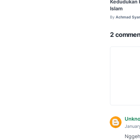
Kedudukan 
Islam
By
Achmad Syar
2 commen
Unkn
Januar
Nggeh