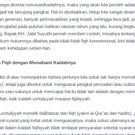
) tanpa disertai rumusan/kaidahnya, maka yang akan kita peroleh adal
adi tak berujung pangkal. Hal ini disebabkan, hidup kita sangat dinam
n generasi, banyak permasalahan yang terjadi, sehingga bisa jadi, 
 mujtahid pada puluhan bahkan ratusan tahun yang lalu, kurang begitu 
. Bapak KH. Jalal Suyuthi pernah memberi contoh, misalnya tentang
kum-hukumnya dibahas pada kitab-kitab fiqh konvensional, kini tidak l
lam kehidupan sehari-hari.
 Fiqh dengan Memahami Kaidahnya
si di atas menunjukkan bahwa perlunya kita untuk tak hanya memaham
s), tetapi juga dituntut untuk menguasai pangkal persoalan atau substa
 satu-satunya untuk mencapai hal itu tidak lain adalah dengan memp
iqh, baik kaidah 
ushuliyyah
 maupun 
fiqhiyyah
.
 
ushuliyyah 
meneliti dalil/dasar dari fiqh (yakni al-Qur’an dan hadits)
ab dalam kaidah fiqhiyyah tidak terdapat persyaratan seketat syarat-s