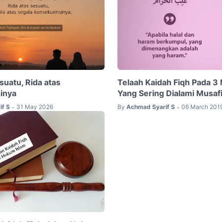
suatu, Rida atas
Telaah Kaidah Fiqh Pada 3
inya
Yang Sering Dialami Musafi
if S
31 May 2026
By
Achmad Syarif S
06 March 201
•
•