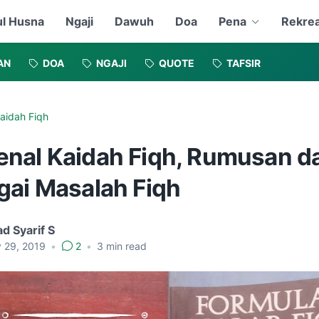
l Husna
Ngaji
Dawuh
Doa
Pena
Rekrea
AN
DOA
NGAJI
QUOTE
TAFSIR
aidah Fiqh
nal Kaidah Fiqh, Rumusan da
gai Masalah Fiqh
d Syarif S
y 29, 2019
•
2
•
3
min read