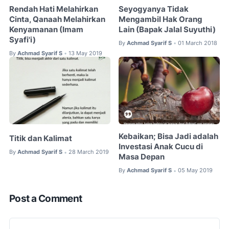
Rendah Hati Melahirkan
Seyogyanya Tidak
Cinta, Qanaah Melahirkan
Mengambil Hak Orang
Kenyamanan (Imam
Lain (Bapak Jalal Suyuthi)
Syafi'i)
By
Achmad Syarif S
01 March 2018
•
By
Achmad Syarif S
13 May 2019
•
Kebaikan; Bisa Jadi adalah
Titik dan Kalimat
Investasi Anak Cucu di
By
Achmad Syarif S
28 March 2019
•
Masa Depan
By
Achmad Syarif S
05 May 2019
•
Post a Comment