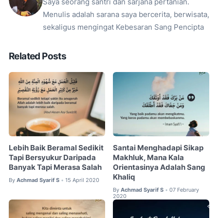
Saya seorang santri dan sarjana pertanian.
Menulis adalah sarana saya bercerita, berwisata,
sekaligus mengingat Kebesaran Sang Pencipta
Related Posts
Lebih Baik Beramal Sedikit
Santai Menghadapi Sikap
Tapi Bersyukur Daripada
Makhluk, Mana Kala
Banyak Tapi Merasa Salah
Orientasinya Adalah Sang
Khaliq
By
Achmad Syarif S
15 April 2020
•
By
Achmad Syarif S
07 February
•
2020