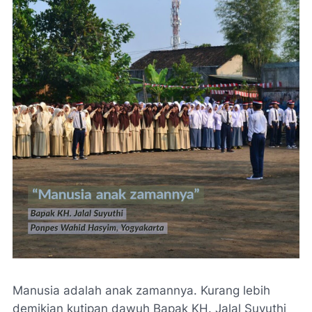
Manusia adalah anak zamannya. Kurang lebih
demikian kutipan dawuh Bapak KH. Jalal Suyuthi