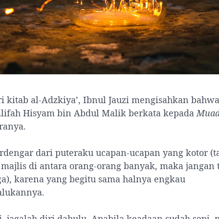
ri kitab al-Adzkiya’, Ibnul Jauzi mengisahkan bahwa
lifah Hisyam bin Abdul Malik berkata kepada
Muad
ranya.
erdengar dari puteraku ucapan-ucapan yang kotor (t
 majlis di antara orang-orang banyak, maka jangan 
juga), karena yang begitu sama halnya engkau
lukannya.
i, jagalah diri dahulu. Apabila keadaan sudah sepi,