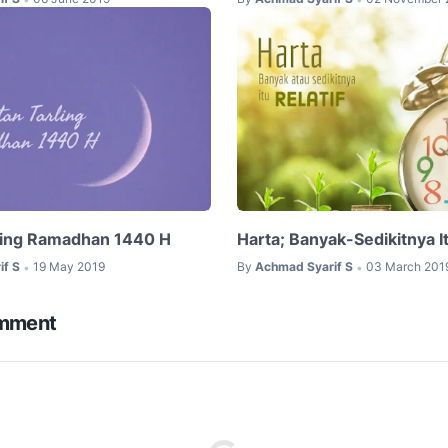
ling Ramadhan 1440 H
Harta; Banyak-Sedikitnya It
if S
19 May 2019
By
Achmad Syarif S
03 March 201
•
•
omment