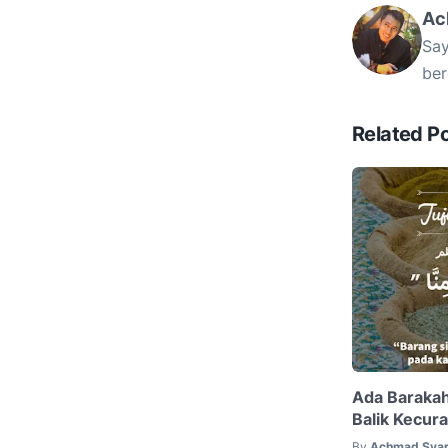
Ac
Say
ber
Related P
Ada Barakah 
Balik Kecur
By
Achmad Syar