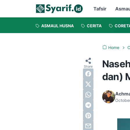
Tafsir
Asmau
ASMAUL HUSNA
CERITA
CORET
Home
C
Naseh
dan) 
Achma
Octobe