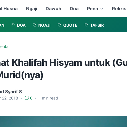
l Husna
Ngaji
Dawuh
Doa
Pena
Rekrea
AN
DOA
NGAJI
QUOTE
TAFSIR
erita
at Khalifah Hisyam untuk (G
Murid(nya)
d Syarif S
r 22, 2018
•
0
•
1
min read