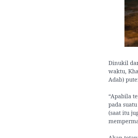
Dinukil da
waktu, Kha
Adab) pute
“Apabila t
pada suatu
(saat itu 
memperma
Akan tetap