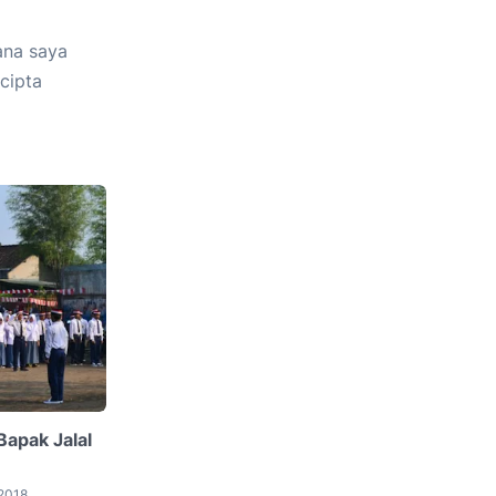
ana saya
cipta
apak Jalal
2018