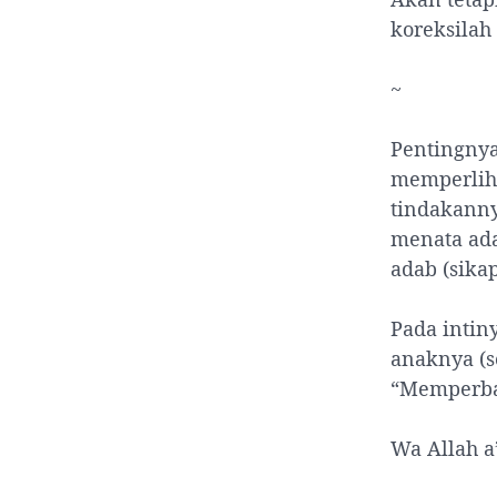
koreksilah
~
Pentingnya
memperliha
tindakanny
menata ada
adab (sikap
Pada intin
anaknya (s
“Memperbai
Wa Allah a