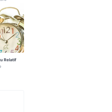
u Relatif
9