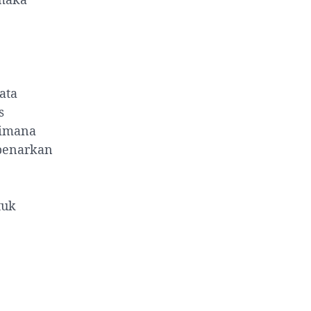
ata
s
aimana
mbenarkan
tuk