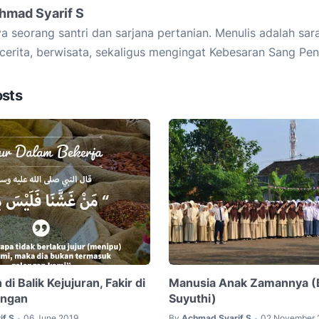
hmad Syarif S
a seorang santri dan sarjana pertanian. Menulis adalah sar
cerita, berwisata, sekaligus mengingat Kebesaran Sang Pen
osts
di Balik Kejujuran, Fakir di
Manusia Anak Zamannya (B
angan
Suyuthi)
if S
06 June 2019
By
Achmad Syarif S
02 November 
•
•