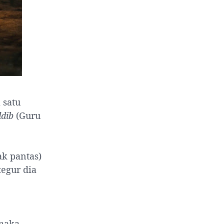
 satu
dib
(Guru
ak pantas)
tegur dia
 maka