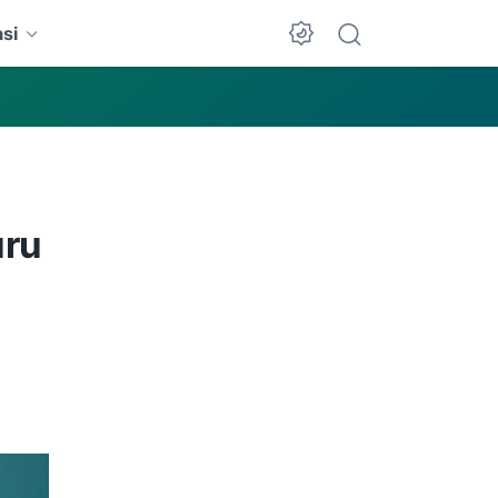
si
Dark Mode
uru