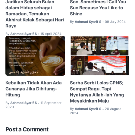
Jadikan Seluruh Bulan
Son, Sometimes I Call You
dalam Hidup sebagai
Sun Because You Like to
Ramadan, Temukan
Shine
Akhirat Kelak Sebagai Hari
By
Achmad Syarif S
09 July 2024
•
Raya
By
Achmad Syarif S
15 April 2024
•
Kebaikan Tidak Akan Ada
Serba Serbi Lolos CPNS;
Gunanya Jika Dihitung-
Sempat Ragu, Tapi
Hitung
Nyatanya Allah-lah Yang
Meyakinkan Maju
By
Achmad Syarif S
11 September
•
2020
By
Achmad Syarif S
20 August
•
2024
Post a Comment